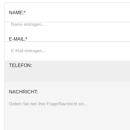
FELD 3:
NAME:*
E-MAIL:*
TELEFON:
NACHRICHT: